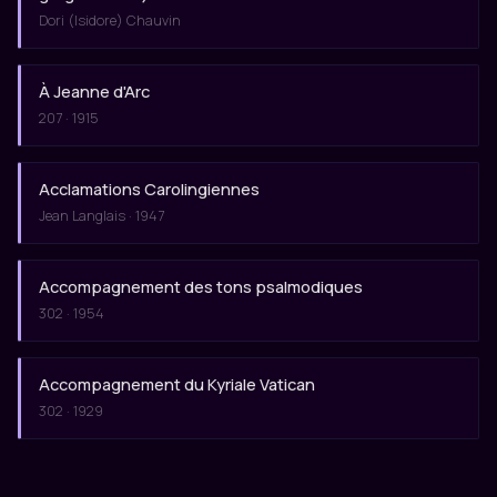
Dori (Isidore) Chauvin
À Jeanne d'Arc
207 · 1915
Acclamations Carolingiennes
Jean Langlais · 1947
Accompagnement des tons psalmodiques
302 · 1954
Accompagnement du Kyriale Vatican
302 · 1929