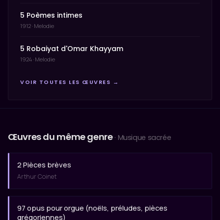
5 Poèmes intimes
1912 · Melodie
5 Robaiyat d'Omar Khayyam
1924 · Melodie
VOIR TOUTES LES ŒUVRES →
Œuvres du même genre
· Musique sacrée
2 Pièces brèves
Arthur Coinet
97 opus pour orgue (noëls, préludes, pièces
grégoriennes)