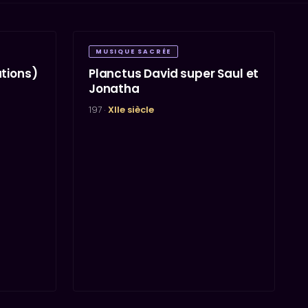
MUSIQUE SACRÉE
ations)
Planctus David super Saul et
Jonatha
197 ·
XIIe siècle