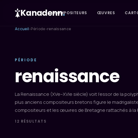
Kanadenn
.
COMPOSITEURS
ŒUVRES
CART
Accueil
Période
renaissance
›
›
PÉRIODE
renaissance
La Renaissance (XVe–XVIe siècle) voit l’essor de la polyp
plus anciens compositeurs bretons figure le madrigaliste
compositeurs et les œuvres de Bretagne rattachés à la
12 RÉSULTATS