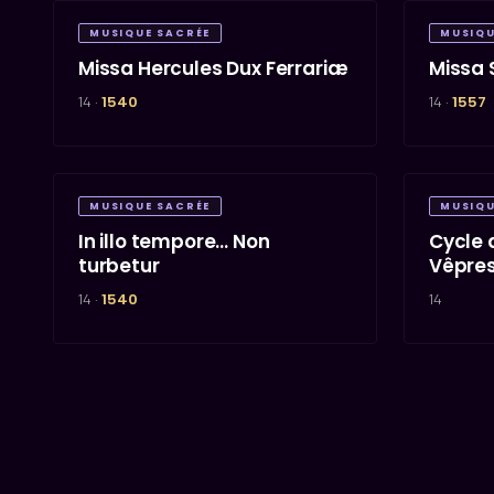
MUSIQUE SACRÉE
MUSIQU
Missa Hercules Dux Ferrariæ
Missa 
14 ·
1540
14 ·
1557
MUSIQUE SACRÉE
MUSIQU
In illo tempore… Non
Cycle 
turbetur
Vêpre
14 ·
1540
14