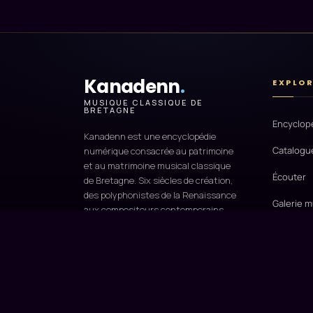
Kanadenn
.
EXPLO
MUSIQUE CLASSIQUE DE
BRETAGNE
Encyclop
Kanadenn est une encyclopédie
Catalogu
numérique consacrée au patrimoine
et au matrimoine musical classique
Écouter
de Bretagne. Six siècles de création,
des polyphonistes de la Renaissance
Galerie m
aux compositeurs contemporains.
Cartogra
Un projet porté par
Kanvoz
Production & Le Chœur d'Enfants
Recherch
de Bretagne
, associations d'intérêt
général dédiées à la valorisation du
Glossaire
répertoire breton.