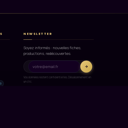
S
NEWSLETTER
Soyez informés : nouvelles fiches,
productions, redécouvertes.
Vos données restent confidentielles. Désabonnement en
un clic.
9
FAIRE UN DON