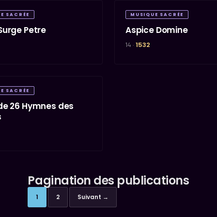
E SACRÉE
MUSIQUE SACRÉE
Surge Petre
Aspice Domine
14 ·
1532
E SACRÉE
de 26 Hymnes des
s
Pagination des publications
1
2
Suivant →