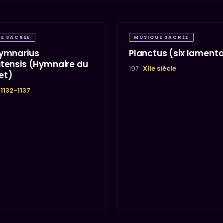
E SACRÉE
MUSIQUE SACRÉE
hymnarius
Planctus (six lament
itensis (Hymnaire du
197 ·
XIIe siècle
et)
 1132-1137