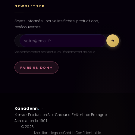
NEWSLETTER
Soyez informés : nouvelles fiches, productions,
redécouvertes.
Vos données restent confidentielles. Désabonnement en un clic.
FAIRE UN DON
Kanadenn
.
·
Kanvoz Production & Le Chœur d'Enfants de Bretagne ·
Association loi 1901
·
© 2026
Mentions légales
Crédits
Confidentialité