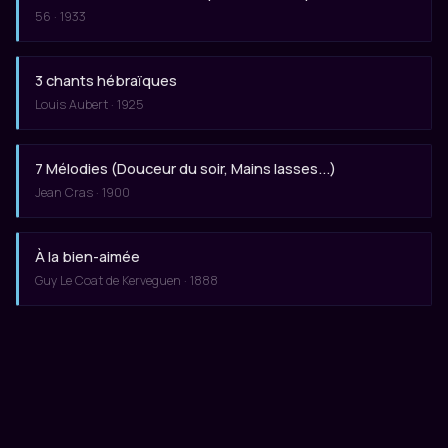
56 · 1933
3 chants hébraïques
Louis Aubert · 1925
7 Mélodies (Douceur du soir, Mains lasses...)
Jean Cras · 1900
À la bien-aimée
Guy Le Coat de Kerveguen · 1888