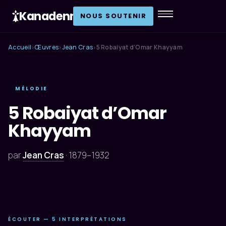
Kanadenn
.
NOUS SOUTENIR
Accueil
Œuvres
Jean Cras
5 Robaiyat d’Omar Khayyam
›
›
›
MÉLODIE
5 Robaiyat d’Omar
Khayyam
par
Jean Cras
·
1879–1932
ÉCOUTER — 5 INTERPRÉTATIONS