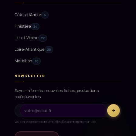
Côtes-d'Armor
5
Finistère
24
Ille-et-Vilaine
22
Loire-Atlantique
29
Morbihan
10
NEWSLETTER
Soyez informés : nouvelles fiches, productions,
redécouvertes.
Vos données restent confidentielles. Désabonnement en un clic.