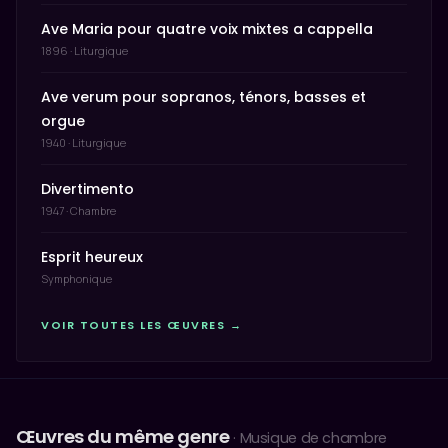
Ave Maria pour quatre voix mixtes a cappella
1896 · Liturgique
Ave verum pour sopranos, ténors, basses et
orgue
1940 · Liturgique
Divertimento
1947 · Chambre
Esprit heureux
Symphonique
VOIR TOUTES LES ŒUVRES →
Œuvres du même genre
· Musique de chambre