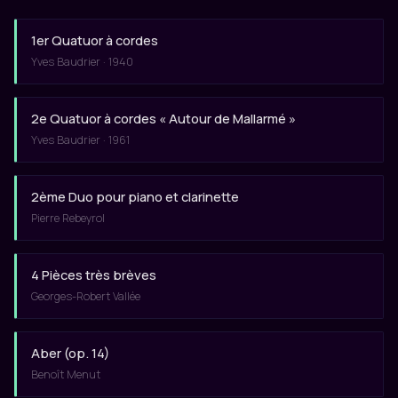
1er Quatuor à cordes
Yves Baudrier · 1940
2e Quatuor à cordes « Autour de Mallarmé »
Yves Baudrier · 1961
2ème Duo pour piano et clarinette
Pierre Rebeyrol
4 Pièces très brèves
Georges-Robert Vallée
Aber (op. 14)
Benoît Menut