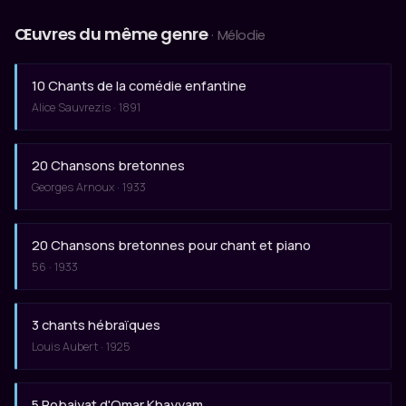
Œuvres du même genre
· Mélodie
10 Chants de la comédie enfantine
Alice Sauvrezis · 1891
20 Chansons bretonnes
Georges Arnoux · 1933
20 Chansons bretonnes pour chant et piano
56 · 1933
3 chants hébraïques
Louis Aubert · 1925
5 Robaiyat d'Omar Khayyam