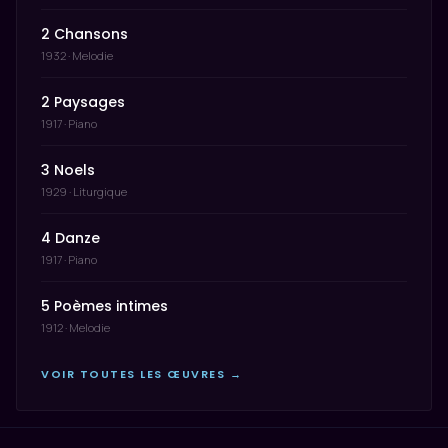
2 Chansons
1932 · Melodie
2 Paysages
1917 · Piano
3 Noels
1929 · Liturgique
4 Danze
1917 · Piano
5 Poèmes intimes
1912 · Melodie
VOIR TOUTES LES ŒUVRES →