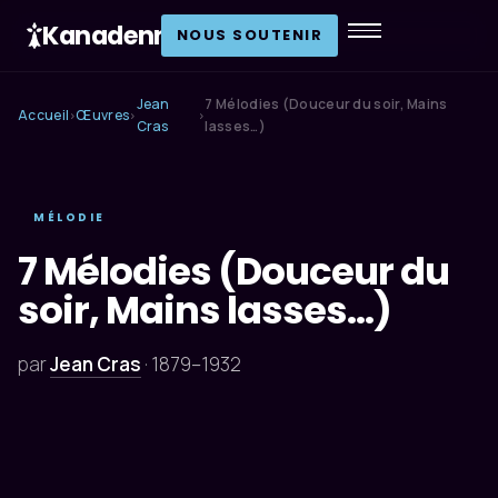
Kanadenn
.
NOUS SOUTENIR
Jean
7 Mélodies (Douceur du soir, Mains
Accueil
Œuvres
›
›
›
Cras
lasses…)
MÉLODIE
7 Mélodies (Douceur du
soir, Mains lasses…)
par
Jean Cras
·
1879–1932