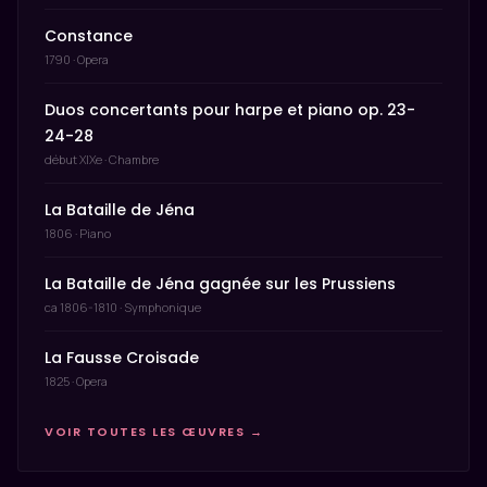
Constance
1790 · Opera
Duos concertants pour harpe et piano op. 23-
24-28
début XIXe · Chambre
La Bataille de Jéna
1806 · Piano
La Bataille de Jéna gagnée sur les Prussiens
ca 1806-1810 · Symphonique
La Fausse Croisade
1825 · Opera
VOIR TOUTES LES ŒUVRES →