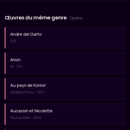
Œuvres du même genre
· Opéra
Andre del Garto
303
Arion
18 · 1714
Au pays de Komor
Adolphe Piriou · 1920
Aucassin et Nicolette
Paul Le Flem · 1909