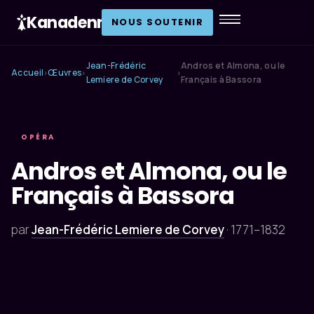
Kanadenn
.
NOUS SOUTENIR
Jean-Frédéric
Andros et Almona, ou le
Accueil
Œuvres
›
›
›
Lemiere de Corvey
Français à Bassora
OPÉRA
Andros et Almona, ou le
Français à Bassora
par
Jean-Frédéric Lemiere de Corvey
·
1771–1832