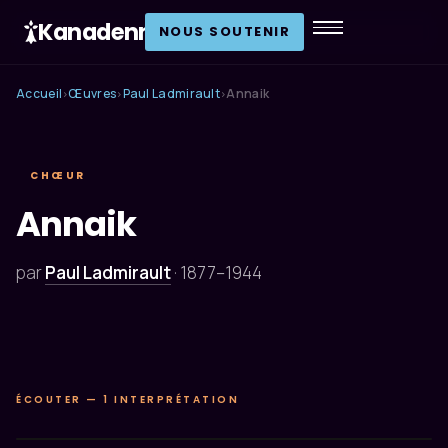
Kanadenn
.
NOUS SOUTENIR
Accueil
Œuvres
Paul Ladmirault
Annaik
›
›
›
CHŒUR
Annaik
par
Paul Ladmirault
·
1877–1944
ÉCOUTER — 1 INTERPRÉTATION