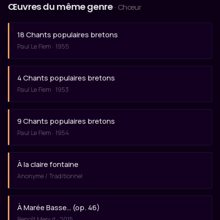
Œuvres du même genre
· Chœur
18 Chants populaires bretons
Paul Le Flem · 1955
4 Chants populaires bretons
Paul Le Flem · 1953
9 Chants populaires bretons
Paul Le Flem · 1954
À la claire fontaine
Anonyme / Traditionnel
À Marée Basse… (op. 46)
Benoît Menut · 2015