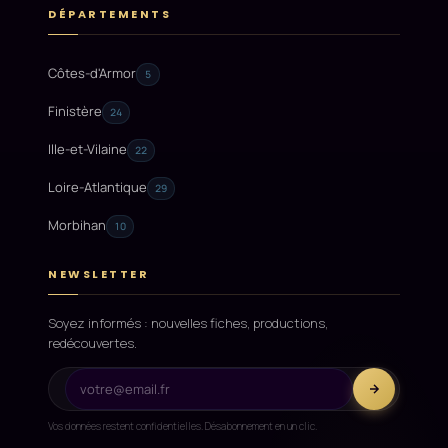
DÉPARTEMENTS
Côtes-d'Armor
5
Finistère
24
Ille-et-Vilaine
22
Loire-Atlantique
29
Morbihan
10
NEWSLETTER
Soyez informés : nouvelles fiches, productions,
redécouvertes.
Vos données restent confidentielles. Désabonnement en un clic.