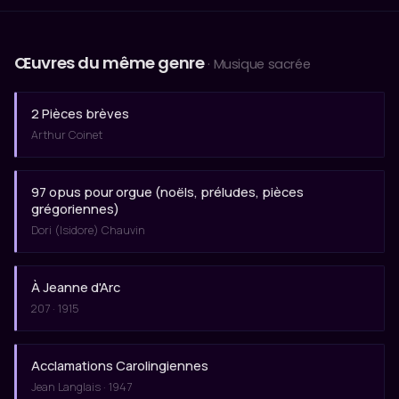
Œuvres du même genre
· Musique sacrée
2 Pièces brèves
Arthur Coinet
97 opus pour orgue (noëls, préludes, pièces
grégoriennes)
Dori (Isidore) Chauvin
À Jeanne d'Arc
207 · 1915
Acclamations Carolingiennes
Jean Langlais · 1947