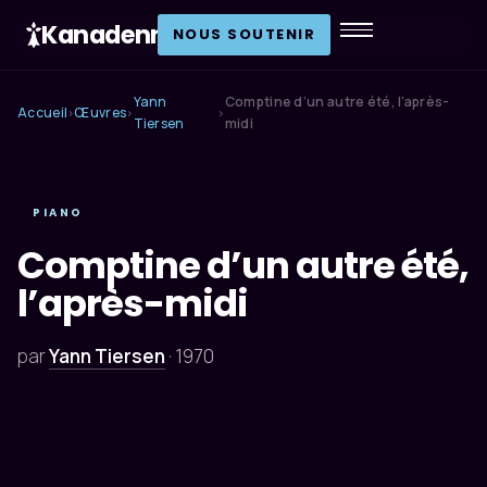
Kanadenn
.
NOUS SOUTENIR
Yann
Comptine d’un autre été, l’après-
Accueil
Œuvres
›
›
›
Tiersen
midi
PIANO
Comptine d’un autre été,
l’après-midi
par
Yann Tiersen
·
1970