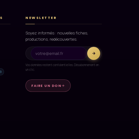
S
NEWSLETTER
Soyez informés : nouvelles fiches,
productions, redécouvertes.
Vos données restent confidentielles. Désabonnement en
un clic.
9
FAIRE UN DON