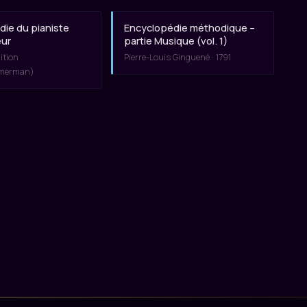
die du pianiste
Encyclopédie méthodique –
eur
partie Musique (vol. 1)
dition
Pierre-Louis Ginguené · 1791
mmerman)