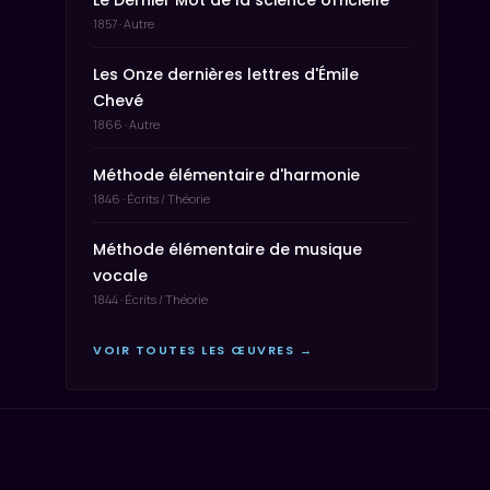
Le Dernier Mot de la science officielle
1857 · Autre
Les Onze dernières lettres d'Émile
Chevé
1866 · Autre
Méthode élémentaire d'harmonie
1846 · Écrits / Théorie
Méthode élémentaire de musique
vocale
1844 · Écrits / Théorie
VOIR TOUTES LES ŒUVRES →