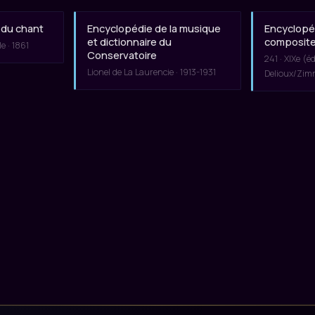
 du chant
Encyclopédie de la musique
Encyclopé
et dictionnaire du
composit
e · 1861
Conservatoire
241 · XIXe (é
Lionel de La Laurencie · 1913-1931
Delioux/Zi