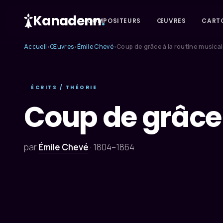
Kanadenn
.
COMPOSITEURS
ŒUVRES
CART
Accueil
Œuvres
Émile Chevé
Coup de grâce à la routine musica
›
›
›
ÉCRITS / THÉORIE
Coup de grâce 
par
Émile Chevé
·
1804–1864