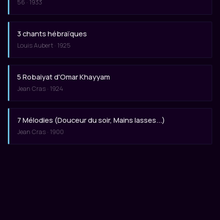
56 · 1933
3 chants hébraïques
Louis Aubert · 1925
5 Robaiyat d'Omar Khayyam
Jean Cras · 1924
7 Mélodies (Douceur du soir, Mains lasses...)
Jean Cras · 1900