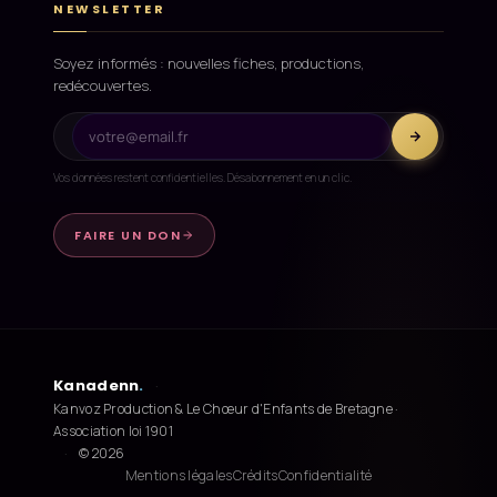
NEWSLETTER
Soyez informés : nouvelles fiches, productions,
redécouvertes.
Vos données restent confidentielles. Désabonnement en un clic.
FAIRE UN DON
Kanadenn
.
·
Kanvoz Production & Le Chœur d'Enfants de Bretagne ·
Association loi 1901
·
© 2026
Mentions légales
Crédits
Confidentialité