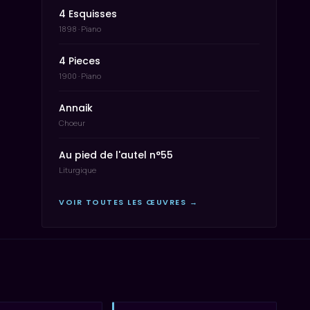
4 Esquisses
1898 · Piano
4 Pieces
1900 · Piano
Annaik
Choeur
Au pied de l'autel n°55
Liturgique
VOIR TOUTES LES ŒUVRES →