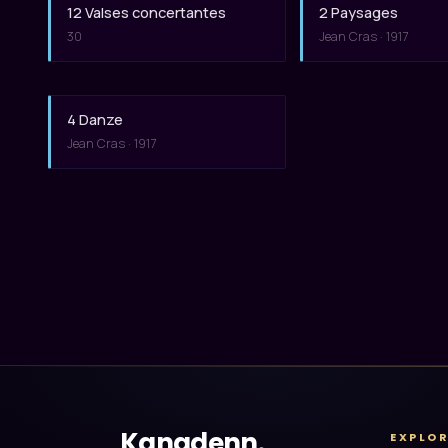
12 Valses concertantes
2 Paysages
30
Jean Cras · 1917
4 Danze
Jean Cras · 1917
Kanadenn
.
EXPLO