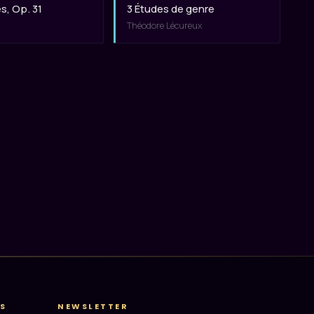
s, Op. 31
3 Études de genre
Théodore Lécureux
S
NEWSLETTER