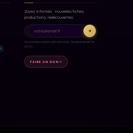
Soyez informés : nouvelles fiches,
productions, redécouvertes.
Vos données restent confidentielles. Désabonnement en
un clic.
9
FAIRE UN DON