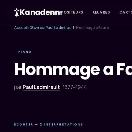
Kanadenn
.
COMPOSITEURS
ŒUVRES
CART
Accueil
Œuvres
Paul Ladmirault
Hommage a Faure
›
›
›
PIANO
Hommage a F
par
Paul Ladmirault
·
1877–1944
ÉCOUTER — 2 INTERPRÉTATIONS