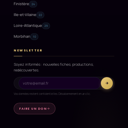
Finistère
24
Ille-et-Vilaine
22
Loire-Atlantique
29
Morbihan
10
NEWSLETTER
Soyez informés : nouvelles fiches, productions,
redécouvertes.
Vos données restent confidentielles. Désabonnement en un clic.
FAIRE UN DON