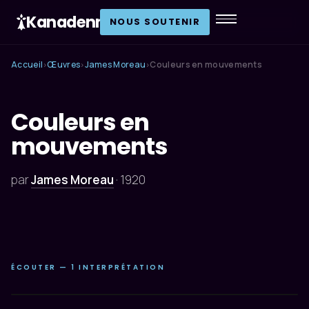
Kanadenn
.
NOUS SOUTENIR
Accueil
Œuvres
James Moreau
Couleurs en mouvements
›
›
›
Couleurs en
mouvements
par
James Moreau
·
1920
ÉCOUTER — 1 INTERPRÉTATION