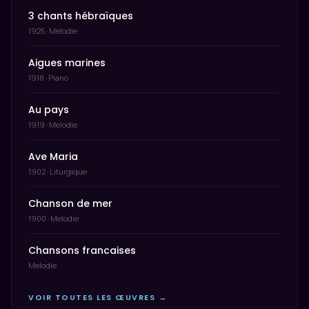
3 chants hébraïques
1925 · Melodie
Aigues marines
1918 · Piano
Au pays
1919 · Melodie
Ave Maria
1902 · Liturgique
Chanson de mer
1900 · Melodie
Chansons francaises
Melodie
VOIR TOUTES LES ŒUVRES →