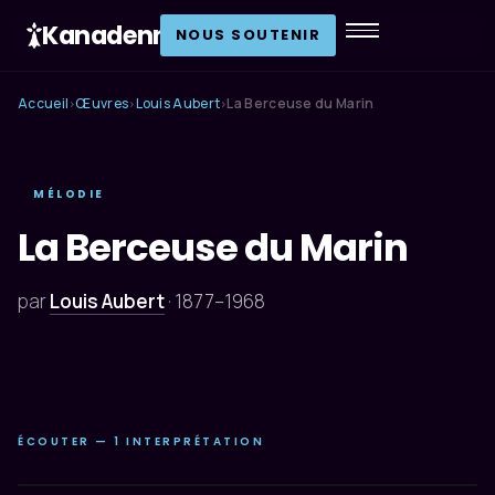
Kanadenn
.
NOUS SOUTENIR
Accueil
Œuvres
Louis Aubert
La Berceuse du Marin
›
›
›
MÉLODIE
La Berceuse du Marin
par
Louis Aubert
·
1877–1968
ÉCOUTER — 1 INTERPRÉTATION