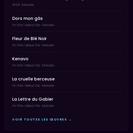
1898 · Melodie
Dors mon gâs
fin XIXe / début XXe · Melodie
Fleur de Blé Noir
fin XIXe / début XXe · Melodie
Kenavo
fin XIXe / début XXe · Melodie
La cruelle berceuse
fin XIXe / début XXe · Melodie
La Lettre du Gabier
fin XIXe / début XXe · Melodie
VOIR TOUTES LES ŒUVRES →