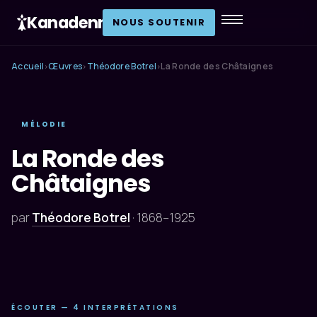
Kanadenn
.
NOUS SOUTENIR
Accueil
Œuvres
Théodore Botrel
La Ronde des Châtaignes
›
›
›
MÉLODIE
La Ronde des
Châtaignes
par
Théodore Botrel
·
1868–1925
ÉCOUTER — 4 INTERPRÉTATIONS