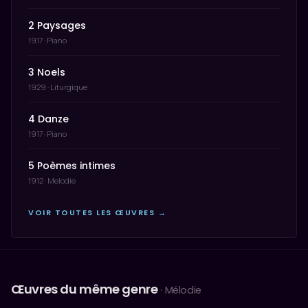
2 Paysages
1917 · Piano
3 Noels
1929 · Liturgique
4 Danze
1917 · Piano
5 Poèmes intimes
1912 · Melodie
VOIR TOUTES LES ŒUVRES →
Œuvres du même genre
· Mélodie