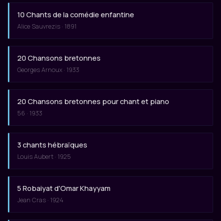
10 Chants de la comédie enfantine
Alice Sauvrezis · 1891
20 Chansons bretonnes
Georges Arnoux · 1933
20 Chansons bretonnes pour chant et piano
56 · 1933
3 chants hébraïques
Louis Aubert · 1925
5 Robaiyat d'Omar Khayyam
Jean Cras · 1924