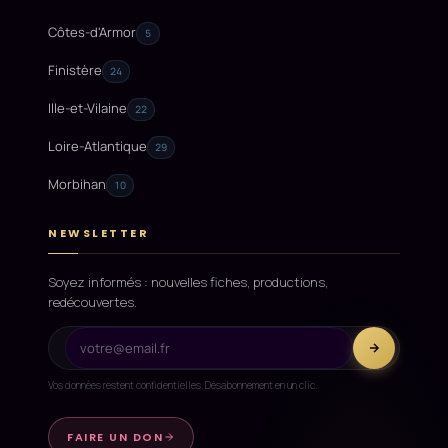
Côtes-d'Armor
5
Finistère
24
Ille-et-Vilaine
22
Loire-Atlantique
29
Morbihan
10
NEWSLETTER
Soyez informés : nouvelles fiches, productions,
redécouvertes.
Vos données restent confidentielles. Désabonnement en un clic.
FAIRE UN DON