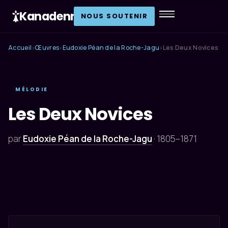
Kanadenn
.
NOUS SOUTENIR
Accueil
Œuvres
Eudoxie Péan de la Roche-Jagu
Les Deux Novices
›
›
›
MÉLODIE
Les Deux Novices
par
Eudoxie Péan de la Roche-Jagu
·
1805–1871