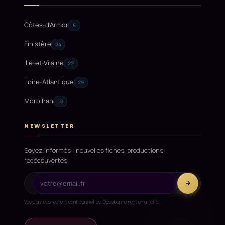
Côtes-d'Armor
5
Finistère
24
Ille-et-Vilaine
22
Loire-Atlantique
29
Morbihan
10
NEWSLETTER
Soyez informés : nouvelles fiches, productions,
redécouvertes.
Vos données restent confidentielles. Désabonnement en un clic.