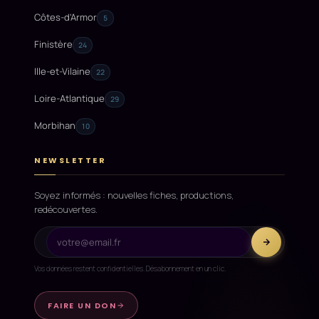
Côtes-d'Armor
5
Finistère
24
Ille-et-Vilaine
22
Loire-Atlantique
29
Morbihan
10
NEWSLETTER
Soyez informés : nouvelles fiches, productions,
redécouvertes.
Vos données restent confidentielles. Désabonnement en un clic.
FAIRE UN DON