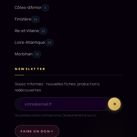
Côtes-d'Armor
5
Finistère
24
Ille-et-Vilaine
22
Loire-Atlantique
29
Morbihan
10
NEWSLETTER
Soyez informés : nouvelles fiches, productions,
redécouvertes.
Vos données restent confidentielles. Désabonnement en un clic.
FAIRE UN DON