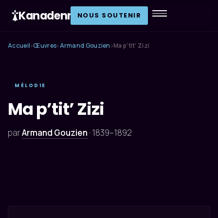
Kanadenn
.
NOUS SOUTENIR
Accueil
Œuvres
Armand Gouzien
Ma p’tit’ Zizi
›
›
›
MÉLODIE
Ma p’tit’ Zizi
par
Armand Gouzien
·
1839–1892