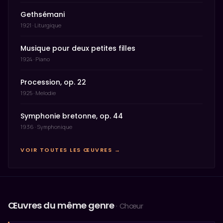
Gethsémani
1921 · Liturgique
Musique pour deux petites filles
1924 · Piano
Procession, op. 22
1925 · Melodie
Symphonie bretonne, op. 44
1936 · Symphonique
VOIR TOUTES LES ŒUVRES →
Œuvres du même genre
· Chœur