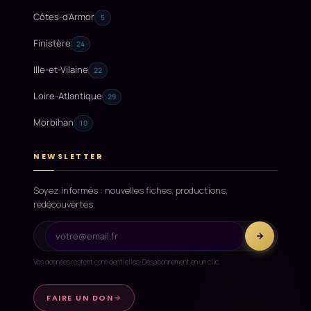
Côtes-d'Armor
5
Finistère
24
Ille-et-Vilaine
22
Loire-Atlantique
29
Morbihan
10
NEWSLETTER
Soyez informés : nouvelles fiches, productions,
redécouvertes.
Vos données restent confidentielles. Désabonnement en un clic.
FAIRE UN DON