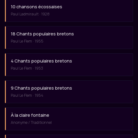
10 chansons écossaises
Paul Ladmirault · 1928
18 Chants populaires bretons
Paul Le Flem · 1955
4 Chants populaires bretons
Paul Le Flem · 1953
9 Chants populaires bretons
Paul Le Flem · 1954
À la claire fontaine
Anonyme / Traditionnel