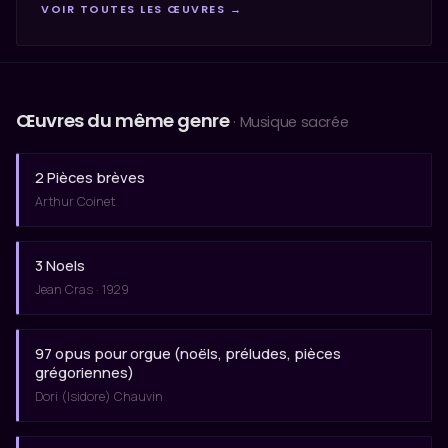
VOIR TOUTES LES ŒUVRES →
Œuvres du même genre
· Musique sacrée
2 Pièces brèves
Arthur Coinet
3 Noels
Jean Cras · 1929
97 opus pour orgue (noëls, préludes, pièces
grégoriennes)
Dori (Isidore) Chauvin