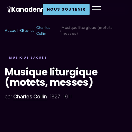
Kanadenn
.
NOUS SOUTENIR
Charles
Musique liturgique (motets,
Accueil
Œuvres
›
›
›
Collin
messes)
MUSIQUE SACRÉE
Musique liturgique
(motets, messes)
par
Charles Collin
·
1827–1911