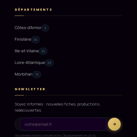
DÉPARTEMENTS
Côtes-d'Armor
5
Finistère
24
Ille-et-Vilaine
22
Loire-Atlantique
29
Morbihan
10
NEWSLETTER
Soyez informés : nouvelles fiches, productions,
redécouvertes.
Vos données restent confidentielles. Désabonnement en un clic.