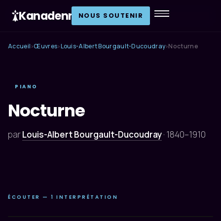
Kanadenn
.
NOUS SOUTENIR
Accueil
Œuvres
Louis-Albert Bourgault-Ducoudray
Nocturne
›
›
›
PIANO
Nocturne
par
Louis-Albert Bourgault-Ducoudray
·
1840–1910
ÉCOUTER — 1 INTERPRÉTATION