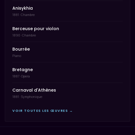
Anisykhia
1881 · Chambre
Berceuse pour violon
1890 · Chambre
Bourrée
Piano
Bretagne
1887 · Opera
Carnaval d'Athènes
1881 · Symphonique
VOIR TOUTES LES ŒUVRES →