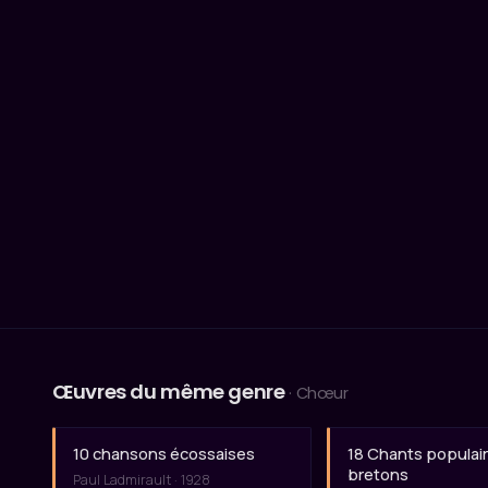
Œuvres du même genre
· Chœur
10 chansons écossaises
18 Chants populai
bretons
Paul Ladmirault · 1928