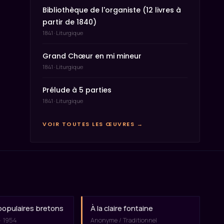
Bibliothèque de l'organiste (12 livres à
partir de 1840)
1841 · Liturgique
Grand Chœur en mi mineur
1841 · Liturgique
Prélude à 5 parties
1841 · Liturgique
VOIR TOUTES LES ŒUVRES →
populaires bretons
À la claire fontaine
 · 1954
Anonyme / Traditionnel