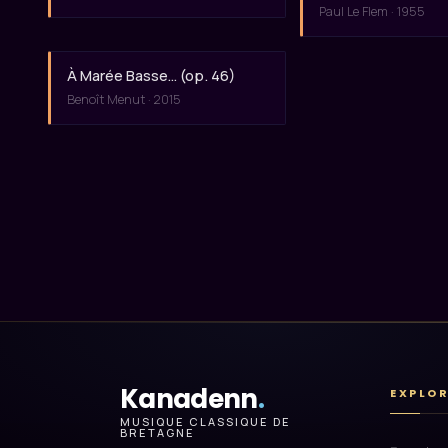
Paul Le Flem · 1955
À Marée Basse… (op. 46)
Benoît Menut · 2015
Kanadenn
.
EXPLO
MUSIQUE CLASSIQUE DE
BRETAGNE