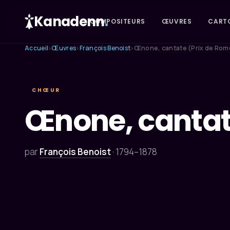
Kanadenn
.
COMPOSITEURS
ŒUVRES
CART
Accueil
Œuvres
François Benoist
Œnone, cantate (Prix de Rome
›
›
›
CHŒUR
Œnone, cantate
par
François Benoist
·
1794–1878