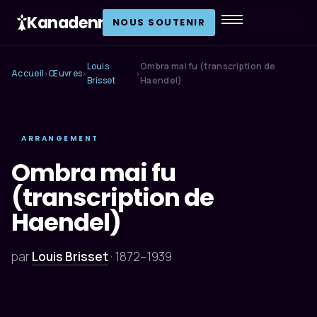
Kanadenn
.
NOUS SOUTENIR
Louis
Ombra mai fu (transcription de
Accueil
Œuvres
›
›
›
Brisset
Haendel)
ARRANGEMENT
Ombra mai fu
(transcription de
Haendel)
par
Louis Brisset
·
1872–1939