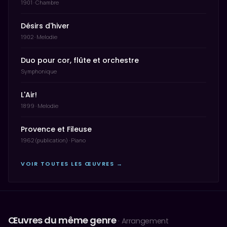
1901 · Chambre
Désirs d'hiver
1902 · Melodie
Duo pour cor, flûte et orchestre
Symphonique
L'Air!
1899 · Melodie
Provence et Fileuse
1962 (publication) · Piano
VOIR TOUTES LES ŒUVRES →
Œuvres du même genre
· Arrangement