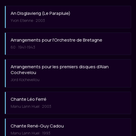
An Disglavierig (Le Parapluie)
Yvon Etienne · 2003
Arrangements pour l'Orchestre de Bretagne
60 · 1941-1943
Arrangements pour les premiers disques d'Alan
Cochevelou
Jord Kochevellou
Chante Léo Ferré
Manu Lann Huel · 2003
Chante René-Guy Cadou
Manu Lann Huel · 1993