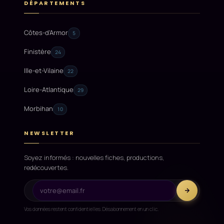
DÉPARTEMENTS
Côtes-d'Armor
5
Finistère
24
Ille-et-Vilaine
22
Loire-Atlantique
29
Morbihan
10
NEWSLETTER
Soyez informés : nouvelles fiches, productions,
redécouvertes.
Vos données restent confidentielles. Désabonnement en un clic.