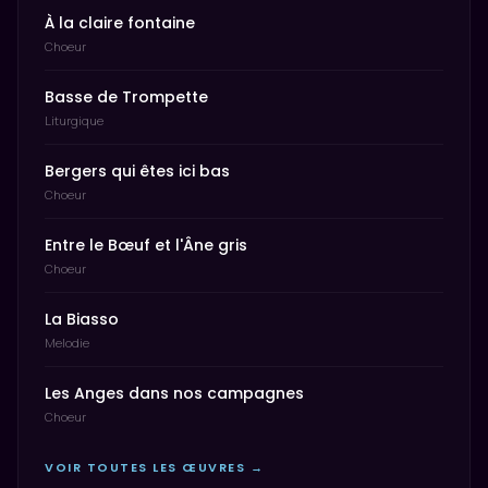
À la claire fontaine
Choeur
Basse de Trompette
Liturgique
Bergers qui êtes ici bas
Choeur
Entre le Bœuf et l'Âne gris
Choeur
La Biasso
Melodie
Les Anges dans nos campagnes
Choeur
VOIR TOUTES LES ŒUVRES →