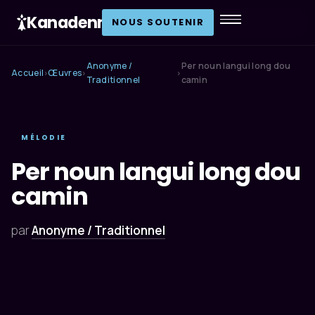
Kanadenn
.
NOUS SOUTENIR
Anonyme /
Per noun langui long dou
Accueil
Œuvres
›
›
›
Traditionnel
camin
MÉLODIE
Per noun langui long dou
camin
par
Anonyme / Traditionnel