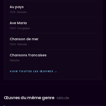
Au pays
1919 · Melodie
Ave Maria
1902 · Liturgique
Chanson de mer
1900 · Melodie
Chansons francaises
Melodie
VOIR TOUTES LES ŒUVRES →
Œuvres du même genre
· Mélodie