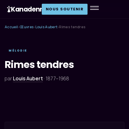
Kanadenn
.
NOUS SOUTENIR
Accueil
Œuvres
Louis Aubert
Rimes tendres
›
›
›
MÉLODIE
Rimes tendres
par
Louis Aubert
·
1877–1968