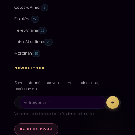
Côtes-d'Armor
5
Finistère
24
Ille-et-Vilaine
22
Loire-Atlantique
29
Morbihan
10
NEWSLETTER
Soyez informés : nouvelles fiches, productions,
redécouvertes.
Vos données restent confidentielles. Désabonnement en un clic.
FAIRE UN DON