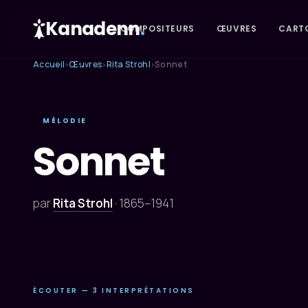
Kanadenn
.
COMPOSITEURS
ŒUVRES
CART
Accueil
Œuvres
Rita Strohl
Sonnet
›
›
›
MÉLODIE
Sonnet
par
Rita Strohl
·
1865–1941
ÉCOUTER — 3 INTERPRÉTATIONS