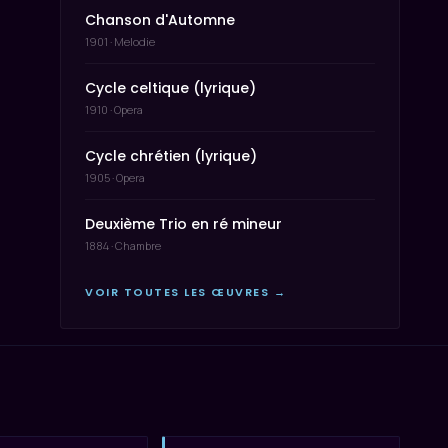
Chanson d'Automne
1901 · Melodie
Cycle celtique (lyrique)
1910 · Opera
Cycle chrétien (lyrique)
1905 · Opera
Deuxième Trio en ré mineur
1884 · Chambre
VOIR TOUTES LES ŒUVRES →