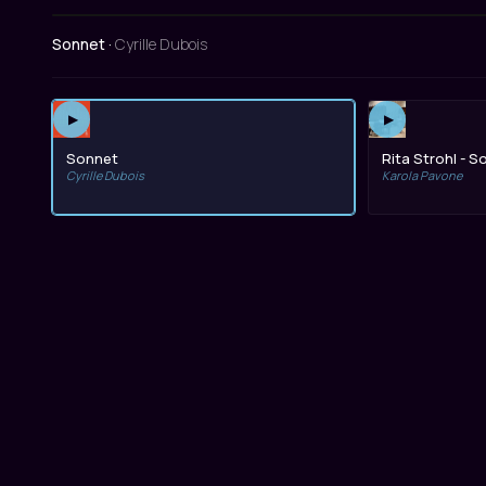
Sonnet ·
Cyrille Dubois
▶
▶
Sonnet
Rita Strohl - S
Cyrille Dubois
Karola Pavone