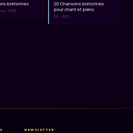
ons bretonnes
20 Chansons bretonnes
pour chant et piano
oux · 1933
56 · 1933
S
NEWSLETTER