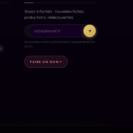
Soyez informés : nouvelles fiches,
productions, redécouvertes.
Vos données restent confidentielles. Désabonnement en
un clic.
9
FAIRE UN DON