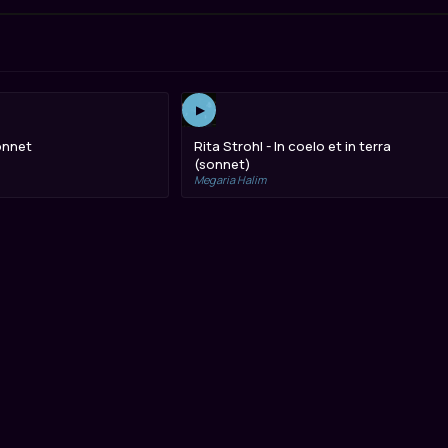
▶
onnet
Rita Strohl - In coelo et in terra
(sonnet)
Megaria Halim