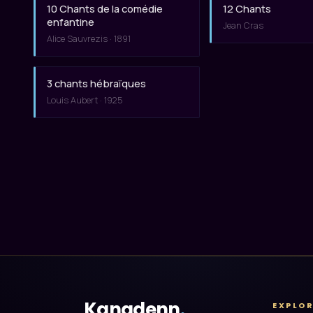
10 Chants de la comédie
12 Chants
enfantine
Jean Cras
Alice Sauvrezis · 1891
3 chants hébraïques
Louis Aubert · 1925
Kanadenn
.
EXPLO