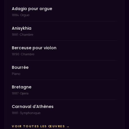
Adagio pour orgue
1884 · Orgue
Anisykhia
1881 · Chambre
Berceuse pour violon
1890 · Chambre
Bourrée
Piano
Bretagne
1887 · Opera
Carnaval d'Athènes
1881 · Symphonique
VOIR TOUTES LES ŒUVRES →