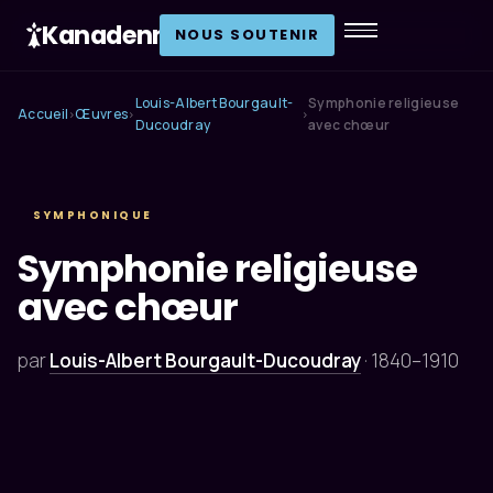
Kanadenn
.
NOUS SOUTENIR
Louis-Albert Bourgault-
Symphonie religieuse
Accueil
Œuvres
›
›
›
Ducoudray
avec chœur
SYMPHONIQUE
Symphonie religieuse
avec chœur
par
Louis-Albert Bourgault-Ducoudray
·
1840–1910