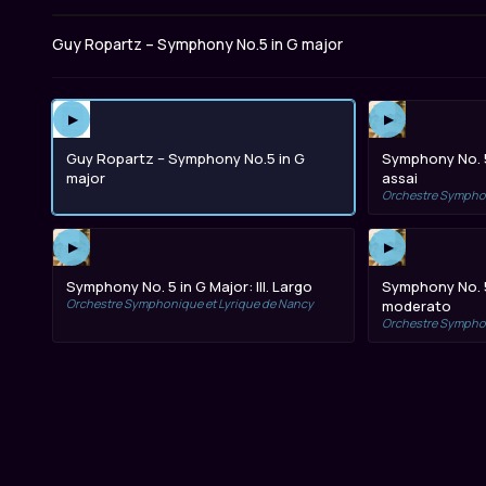
Guy Ropartz – Symphony No.5 in G major
▶
▶
Guy Ropartz – Symphony No.5 in G
Symphony No. 5 
major
assai
Orchestre Symphon
▶
▶
Symphony No. 5 in G Major: III. Largo
Symphony No. 5 
Orchestre Symphonique et Lyrique de Nancy
moderato
Orchestre Symphon