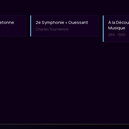
retonne
2e Symphonie « Ouessant
À la Découv
Musique
Charles Tournemire
266 · 1990