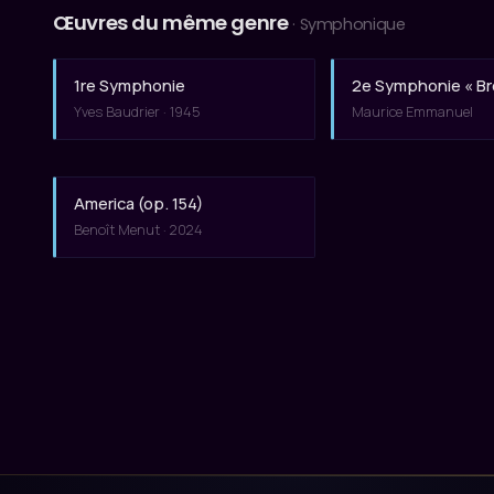
Œuvres du même genre
· Symphonique
1re Symphonie
2e Symphonie « B
Yves Baudrier · 1945
Maurice Emmanuel
America (op. 154)
Benoît Menut · 2024