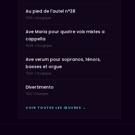
Au pied de l'autel n°38
1916 · Liturgique
Ave Maria pour quatre voix mixtes a
cappella
1896 · Liturgique
Ave verum pour sopranos, ténors,
basses et orgue
1940 · Liturgique
Divertimento
1947 · Chambre
VOIR TOUTES LES ŒUVRES →