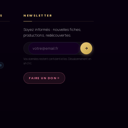
S
NEWSLETTER
Soyez informés : nouvelles fiches,
productions, redécouvertes.
Vos données restent confidentielles. Désabonnement en
un clic.
9
FAIRE UN DON