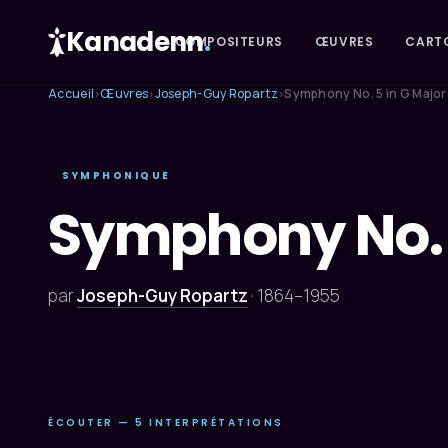
Kanadenn
.
COMPOSITEURS
ŒUVRES
CART
Accueil
Œuvres
Joseph-Guy Ropartz
Symphony No. 5 in G Major
›
›
›
SYMPHONIQUE
Symphony No. 
par
Joseph-Guy Ropartz
·
1864–1955
ÉCOUTER — 5 INTERPRÉTATIONS