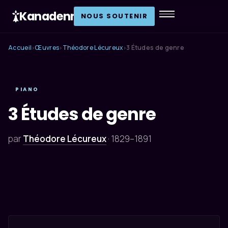
Kanadenn
.
NOUS SOUTENIR
Accueil
Œuvres
Théodore Lécureux
3 Études de genre
›
›
›
PIANO
3 Études de genre
par
Théodore Lécureux
·
1829–1891