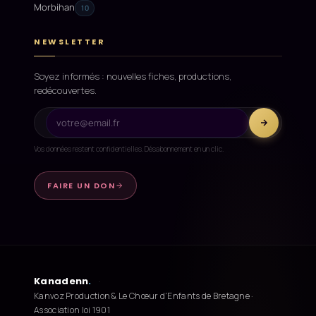
Morbihan
10
NEWSLETTER
Soyez informés : nouvelles fiches, productions,
redécouvertes.
Vos données restent confidentielles. Désabonnement en un clic.
FAIRE UN DON
Kanadenn
.
·
Kanvoz Production & Le Chœur d'Enfants de Bretagne ·
Association loi 1901