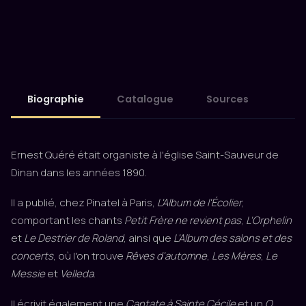
Biographie
Catalogue
Sources
Ernest Quéré était organiste à l'église Saint-Sauveur de
Dinan dans les années 1890.
Il a publié, chez Pinatel à Paris,
L'Album de l'Écolier
,
comportant les chants
Petit Frère ne revient pas
,
L'Orphelin
et
Le Destrier de Roland
, ainsi que
L'Album des salons et des
concerts
, où l'on trouve
Rêves d'automne
,
Les Mères
,
Le
Messie
et
Velleda
.
Il écrivit également une
Cantate à Sainte Cécile
et un
O