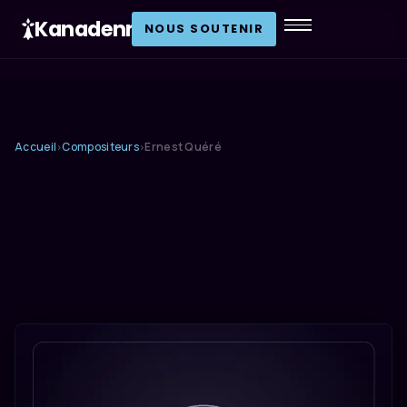
Kanadenn
.
NOUS SOUTENIR
Accueil
Compositeurs
Ernest Quéré
›
›