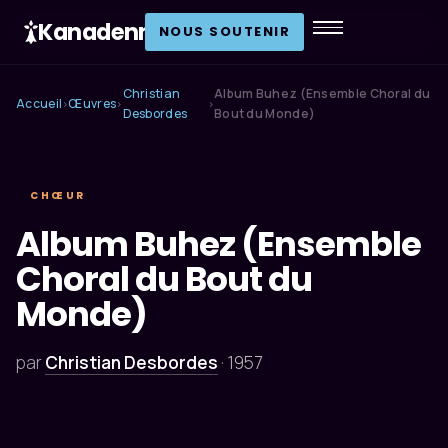
Kanadenn
.
NOUS SOUTENIR
Christian
Album Buhez (Ensemble Choral du
Accueil
Œuvres
›
›
›
Desbordes
Bout du Monde)
CHŒUR
Album Buhez (Ensemble
Choral du Bout du
Monde)
par
Christian Desbordes
·
1957