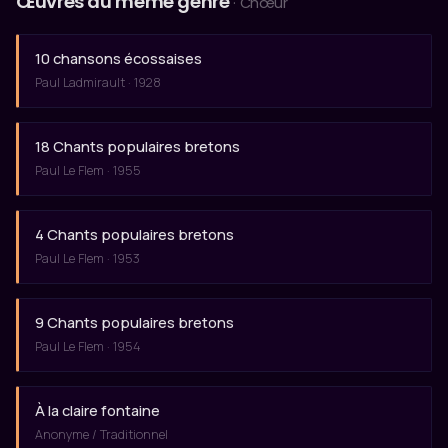
Œuvres du même genre
· Chœur
10 chansons écossaises
Paul Ladmirault · 1928
18 Chants populaires bretons
Paul Le Flem · 1955
4 Chants populaires bretons
Paul Le Flem · 1953
9 Chants populaires bretons
Paul Le Flem · 1954
À la claire fontaine
Anonyme / Traditionnel