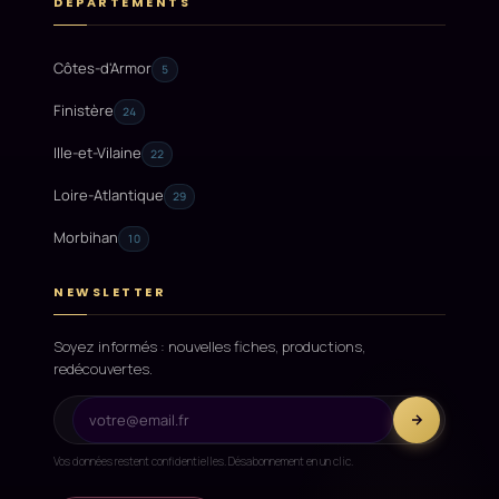
DÉPARTEMENTS
Côtes-d'Armor
5
Finistère
24
Ille-et-Vilaine
22
Loire-Atlantique
29
Morbihan
10
NEWSLETTER
Soyez informés : nouvelles fiches, productions,
redécouvertes.
Vos données restent confidentielles. Désabonnement en un clic.