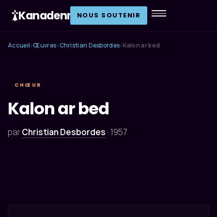
Kanadenn
.
NOUS SOUTENIR
Accueil
Œuvres
Christian Desbordes
Kalon ar bed
›
›
›
CHŒUR
Kalon ar bed
par
Christian Desbordes
·
1957