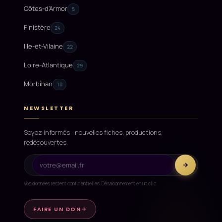
Côtes-d'Armor
5
Finistère
24
Ille-et-Vilaine
22
Loire-Atlantique
29
Morbihan
10
NEWSLETTER
Soyez informés : nouvelles fiches, productions,
redécouvertes.
Vos données restent confidentielles. Désabonnement en un clic.
FAIRE UN DON