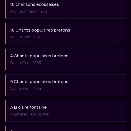
10 chansons écossaises
Paul Ladmirault · 1928
18 Chants populaires bretons
Paul Le Flem · 1955
4 Chants populaires bretons
Paul Le Flem · 1953
9 Chants populaires bretons
Paul Le Flem · 1954
À la claire fontaine
Anonyme / Traditionnel