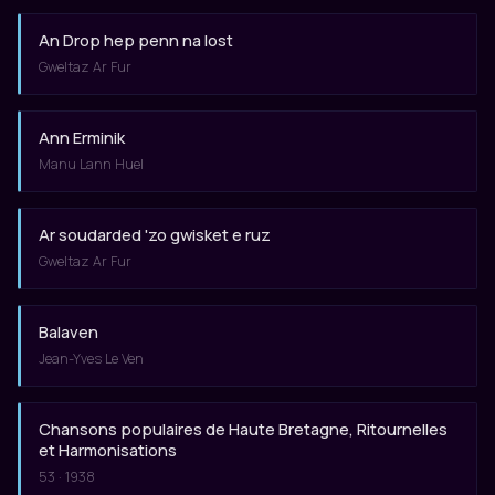
An Drop hep penn na lost
Gweltaz Ar Fur
Ann Erminik
Manu Lann Huel
Ar soudarded 'zo gwisket e ruz
Gweltaz Ar Fur
Balaven
Jean-Yves Le Ven
Chansons populaires de Haute Bretagne, Ritournelles
et Harmonisations
53 · 1938