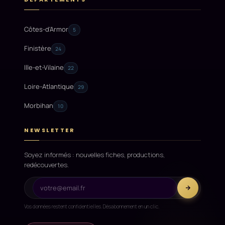
Côtes-d'Armor
5
Finistère
24
Ille-et-Vilaine
22
Loire-Atlantique
29
Morbihan
10
NEWSLETTER
Soyez informés : nouvelles fiches, productions,
redécouvertes.
Vos données restent confidentielles. Désabonnement en un clic.