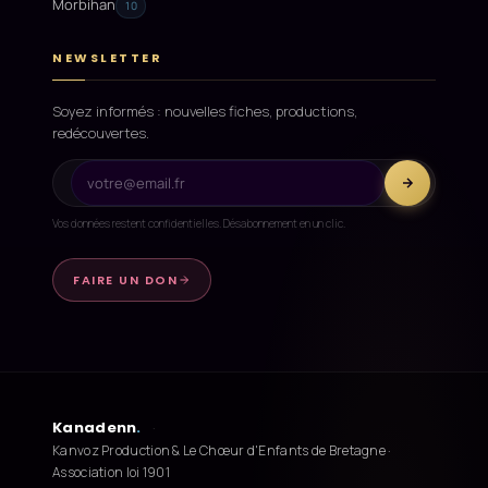
Morbihan
10
NEWSLETTER
Soyez informés : nouvelles fiches, productions,
redécouvertes.
Vos données restent confidentielles. Désabonnement en un clic.
FAIRE UN DON
Kanadenn
.
·
Kanvoz Production & Le Chœur d'Enfants de Bretagne ·
Association loi 1901