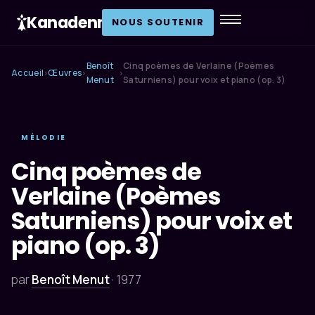
Kanadenn
.
NOUS SOUTENIR
Benoît
Cinq poèmes de Verlaine (Poèmes
Accueil
Œuvres
›
›
›
Menut
Saturniens) pour voix et piano (op. 3)
MÉLODIE
Cinq poèmes de
Verlaine (Poèmes
Saturniens) pour voix et
piano (op. 3)
par
Benoît Menut
·
1977