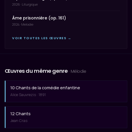
2026 · Liturgique
Âme prisonnière (op. 161)
2024 · Melodie
VOIR TOUTES LES ŒUVRES →
Œuvres du même genre
· Mélodie
10 Chants de la comédie enfantine
Alice Sauvrezis · 1891
12 Chants
Jean Cras