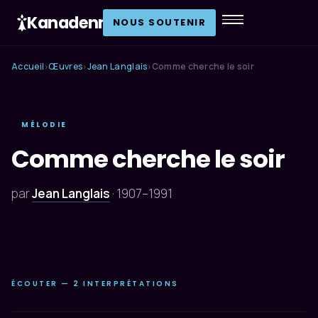
Kanadenn
.
NOUS SOUTENIR
Accueil
Œuvres
Jean Langlais
Comme cherche le soir
›
›
›
MÉLODIE
Comme cherche le soir
par
Jean Langlais
·
1907–1991
ÉCOUTER — 2 INTERPRÉTATIONS