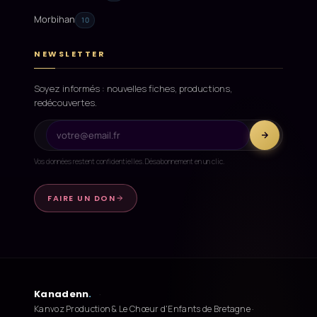
Morbihan
10
NEWSLETTER
Soyez informés : nouvelles fiches, productions,
redécouvertes.
Vos données restent confidentielles. Désabonnement en un clic.
FAIRE UN DON
Kanadenn
.
·
Kanvoz Production & Le Chœur d'Enfants de Bretagne ·