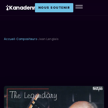
Kanadenn
.
NOUS SOUTENIR
Accueil
Compositeurs
Jean Langlais
›
›