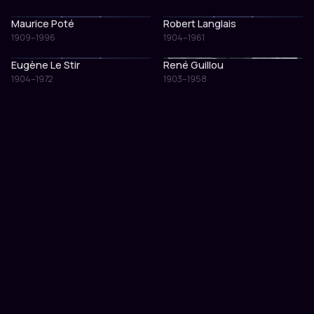
Maurice Poté
Robert Langlais
1909–1996
1904–1961
Eugène Le Stir
René Guillou
1904–1972
1903–1958