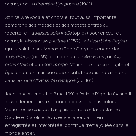
orgue, dont la
Première Symphonie
(1941).
Son œuvre vocale et chorale, tout aussi importante,
comprend des messes et des motets entrés au
répertoire : la
Messe solennelle
(op. 67) pour chœur et
orgue, la
Missa in simplicitate
(1952), la
Missa Salve Regina
(qui lui valut le prix Madame René Coty), ou encore les
Trois Prières
(op. 65), comprenant un
Ave verum
, un
Ave
maris stella
et un
Tantum ergo
. Attaché à ses racines, il met
également en musique des chants bretons, notamment
dans les
Huit Chants de Bretagne
(op. 161).
Jean Langlais meurt le 8 mai 1991 à Paris, à l'âge de 84 ans. Il
laisse derrière lui sa seconde épouse, la musicologue
Marie-Louise Jaquet-Langlais, et trois enfants, Janine,
Claude et Caroline. Son œuvre, abondamment
enregistrée et interprétée, continue d'être jouée dans le
monde entier.