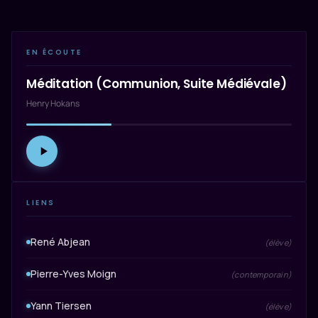
EN ÉCOUTE
Méditation (Communion, Suite Médiévale)
Henry Hokans
LIENS
René Abjean
(élève)
Pierre-Yves Moign
(contemporain)
Yann Tiersen
(élève)