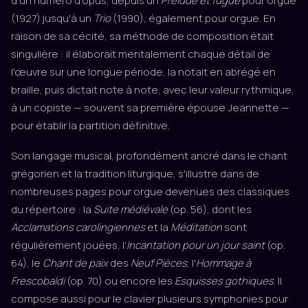
d'un numéro d'opus, depuis un
Prélude et fugue
pour orgue
(1927) jusqu'à un
Trio
(1990), également pour orgue. En
raison de sa cécité, sa méthode de composition était
singulière : il élaborait mentalement chaque détail de
l'œuvre sur une longue période, la notait en abrégé en
braille, puis dictait note à note, avec leur valeur rythmique,
à un copiste — souvent sa première épouse Jeannette —
pour établir la partition définitive.
Son langage musical, profondément ancré dans le chant
grégorien et la tradition liturgique, s'illustre dans de
nombreuses pages pour orgue devenues des classiques
du répertoire : la
Suite médiévale
(op. 56), dont les
Acclamations carolingiennes
et la
Méditation
sont
régulièrement jouées, l'
Incantation pour un jour saint
(op.
64), le
Chant de paix
des
Neuf Pièces
, l'
Hommage à
Frescobaldi
(op. 70) ou encore les
Esquisses gothiques
. Il
compose aussi pour le clavier plusieurs symphonies pour