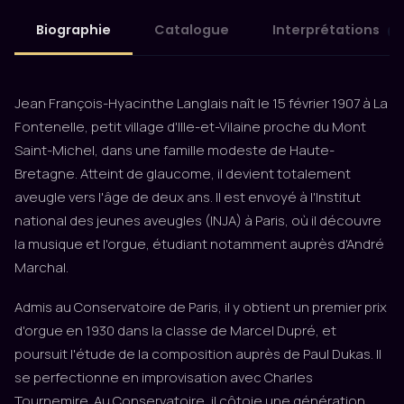
Biographie
Catalogue
Interprétations
7
Jean François-Hyacinthe Langlais naît le 15 février 1907 à La
Fontenelle, petit village d'Ille-et-Vilaine proche du Mont
Saint-Michel, dans une famille modeste de Haute-
Bretagne. Atteint de glaucome, il devient totalement
aveugle vers l'âge de deux ans. Il est envoyé à l'Institut
national des jeunes aveugles (INJA) à Paris, où il découvre
la musique et l'orgue, étudiant notamment auprès d'André
Marchal.
Admis au Conservatoire de Paris, il y obtient un premier prix
d'orgue en 1930 dans la classe de Marcel Dupré, et
poursuit l'étude de la composition auprès de Paul Dukas. Il
se perfectionne en improvisation avec Charles
Tournemire. Au Conservatoire, il côtoie une génération