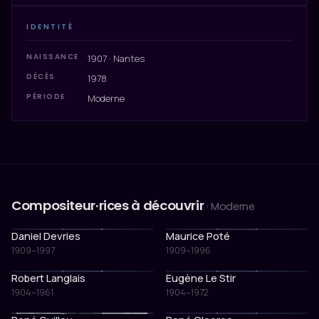
IDENTITÉ
NAISSANCE
1907 · Nantes
DÉCÈS
1978
PÉRIODE
Moderne
Compositeur·rices à découvrir
· Moderne
Daniel Devries
Maurice Poté
1909–1997
1909–1996
Robert Langlais
Eugène Le Stir
1904–1961
1904–1972