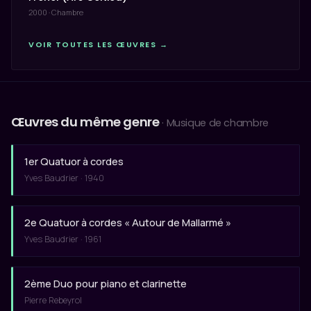
2000 · Chambre
VOIR TOUTES LES ŒUVRES →
Œuvres du même genre
· Musique de chambre
1er Quatuor à cordes
Yves Baudrier · 1940
2e Quatuor à cordes « Autour de Mallarmé »
Yves Baudrier · 1961
2ème Duo pour piano et clarinette
Pierre Rebeyrol