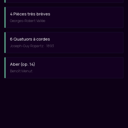
4 Pièces très brèves
Georges-Robert Vallée
6 Quatuors à cordes
Joseph-Guy Ropartz · 1893
Aber (op. 14)
Benoît Menut