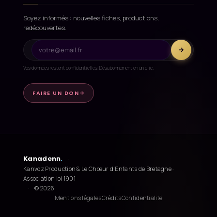
Soyez informés : nouvelles fiches, productions,
redécouvertes.
Vos données restent confidentielles. Désabonnement en un clic.
FAIRE UN DON
Kanadenn
.
·
Kanvoz Production & Le Chœur d'Enfants de Bretagne ·
Association loi 1901
·
© 2026
Mentions légales
Crédits
Confidentialité