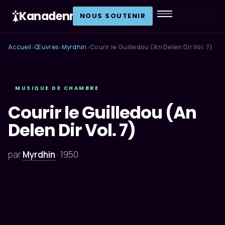
Kanadenn
.
NOUS SOUTENIR
Accueil
Œuvres
Myrdhin
Courir le Guilledou (An Delen Dir Vol. 7)
›
›
›
MUSIQUE DE CHAMBRE
Courir le Guilledou (An
Delen Dir Vol. 7)
par
Myrdhin
·
1950