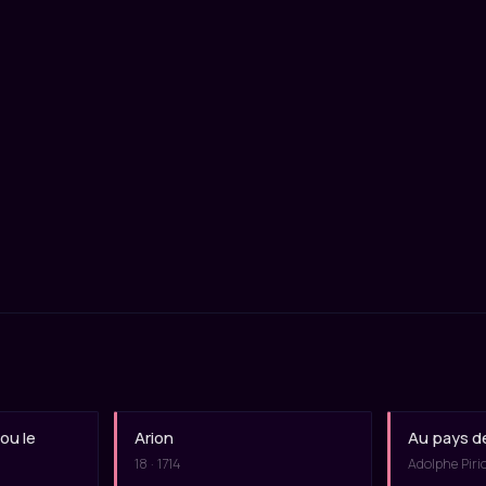
ou le
Arion
Au pays d
18 · 1714
Adolphe Piri