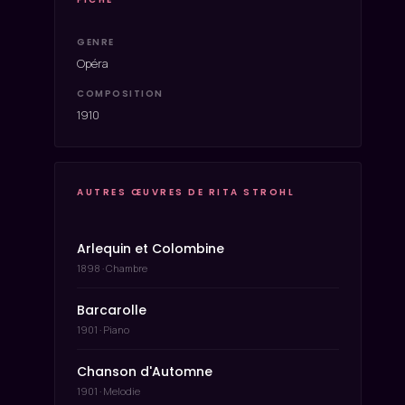
GENRE
Opéra
COMPOSITION
1910
AUTRES ŒUVRES DE RITA STROHL
Arlequin et Colombine
1898 · Chambre
Barcarolle
1901 · Piano
Chanson d'Automne
1901 · Melodie