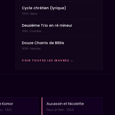
Cycle chrétien (lyrique)
1905 · Opera
Deuxième Trio en ré mineur
1884 · Chambre
Douze Chants de Bilitis
1898 · Melodie
VOIR TOUTES LES ŒUVRES →
e Komor
Aucassin et Nicolette
ou · 1920
Paul Le Flem · 1909