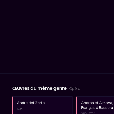
Œuvres du même genre
· Opéra
Andre del Garto
Andros et Almona, 
Français à Bassora
303
282 · 1794