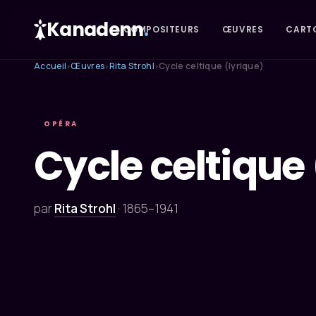
Kanadenn
.
COMPOSITEURS
ŒUVRES
CART
Accueil
Œuvres
Rita Strohl
Cycle celtique (lyrique)
›
›
›
OPÉRA
Cycle celtique 
par
Rita Strohl
·
1865–1941