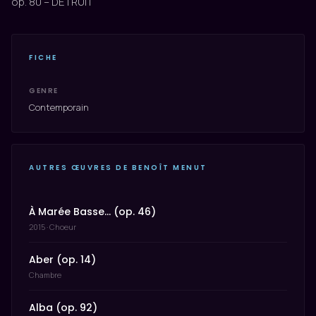
op. 80 – DETRUIT
FICHE
GENRE
Contemporain
AUTRES ŒUVRES DE BENOÎT MENUT
À Marée Basse… (op. 46)
2015 · Choeur
Aber (op. 14)
Chambre
Alba (op. 92)