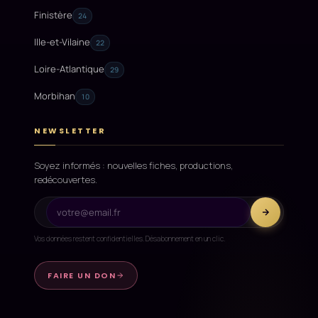
Finistère
24
Ille-et-Vilaine
22
Loire-Atlantique
29
Morbihan
10
NEWSLETTER
Soyez informés : nouvelles fiches, productions,
redécouvertes.
Vos données restent confidentielles. Désabonnement en un clic.
FAIRE UN DON