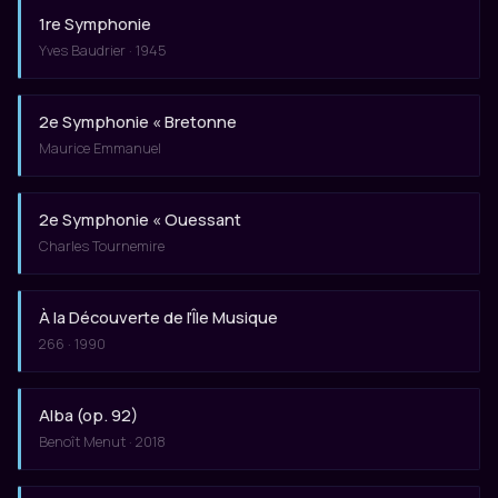
1re Symphonie
Yves Baudrier · 1945
2e Symphonie « Bretonne
Maurice Emmanuel
2e Symphonie « Ouessant
Charles Tournemire
À la Découverte de l'Île Musique
266 · 1990
Alba (op. 92)
Benoît Menut · 2018