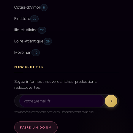
Côtes-d'Armor
5
Finistère
24
Ille-et-Vilaine
22
Loire-Atlantique
29
Morbihan
10
NEWSLETTER
Soyez informés : nouvelles fiches, productions,
redécouvertes.
Vos données restent confidentielles. Désabonnement en un clic.
FAIRE UN DON