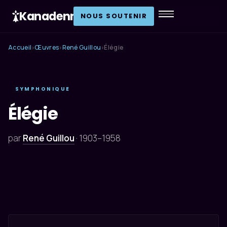
Kanadenn
.
NOUS SOUTENIR
Accueil
Œuvres
René Guillou
Élégie
›
›
›
SYMPHONIQUE
Élégie
par
René Guillou
·
1903–1958