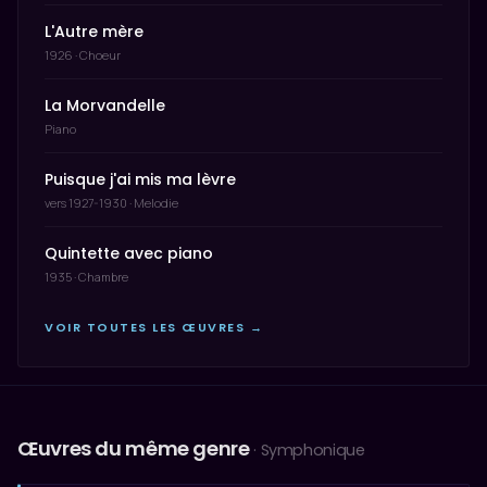
L'Autre mère
1926 · Choeur
La Morvandelle
Piano
Puisque j'ai mis ma lèvre
vers 1927-1930 · Melodie
Quintette avec piano
1935 · Chambre
VOIR TOUTES LES ŒUVRES →
Œuvres du même genre
· Symphonique