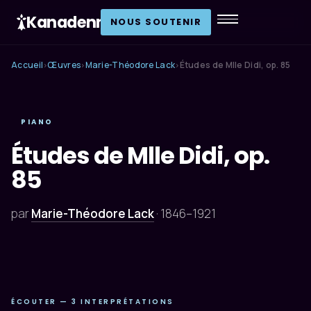
Kanadenn
.
NOUS SOUTENIR
Accueil
Œuvres
Marie-Théodore Lack
Études de Mlle Didi, op. 85
›
›
›
PIANO
Études de Mlle Didi, op.
85
par
Marie-Théodore Lack
·
1846–1921
ÉCOUTER — 3 INTERPRÉTATIONS