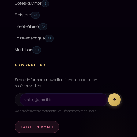
Côtes-d'Armor
5
Finistère
24
Ille-et-Vilaine
22
Loire-Atlantique
29
Morbihan
10
NEWSLETTER
Soyez informés : nouvelles fiches, productions,
redécouvertes.
Vos données restent confidentielles. Désabonnement en un clic.
FAIRE UN DON