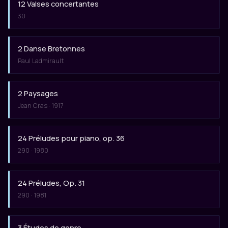
12 Valses concertantes
30
2 Danse Bretonnes
Paul Ladmirault
2 Paysages
Jean Cras · 1917
24 Préludes pour piano, op. 36
290 · 1980
24 Préludes, Op. 31
290 · 1981
3 Études de genre