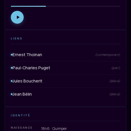
LIENS
Ernest Thoinan
(contemporain)
Paul-Charles Puget
(pair)
Jules Boucherit
(élève)
Jean Bélin
(élève)
IDENTITÉ
NAISSANCE
1846 · Quimper