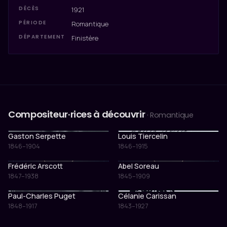
DÉCÈS
1921
PÉRIODE
Romantique
DÉPARTEMENT
Finistère
Compositeur·rices à découvrir
· Romantique
Gaston Serpette
Louis Tiercelin
1846–1904
1846–1915
Frédéric Arscott
Abel Soreau
1847–1938
1845–1909
Paul-Charles Puget
Célanie Carissan
1848–1917
1843–1927