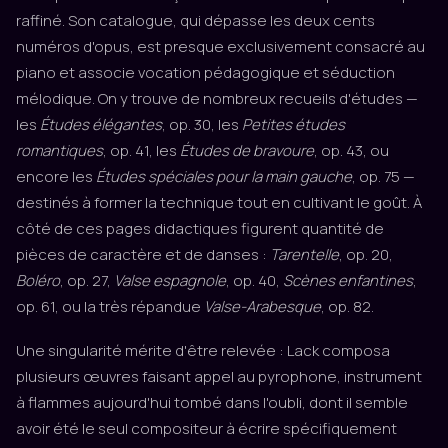
raffiné. Son catalogue, qui dépasse les deux cents
numéros d'opus, est presque exclusivement consacré au
piano et associe vocation pédagogique et séduction
mélodique. On y trouve de nombreux recueils d'études —
les
Études élégantes
, op. 30, les
Petites études
romantiques
, op. 41, les
Études de bravoure
, op. 43, ou
encore les
Études spéciales pour la main gauche
, op. 75 —
destinés à former la technique tout en cultivant le goût. À
côté de ces pages didactiques figurent quantité de
pièces de caractère et de danses :
Tarentelle
, op. 20,
Boléro
, op. 27,
Valse espagnole
, op. 40,
Scènes enfantines
,
op. 61, ou la très répandue
Valse-Arabesque
, op. 82.
Une singularité mérite d'être relevée : Lack composa
plusieurs œuvres faisant appel au pyrophone, instrument
à flammes aujourd'hui tombé dans l'oubli, dont il semble
avoir été le seul compositeur à écrire spécifiquement