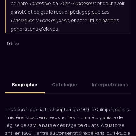
célèbre
Tarentelle
, sa
Valse-Arabesque
et pour avoir
annoté et doigté le recueil pédagogique
Les
Classiques favoris du piano
, encore utilisé par des
générations d'élèves.
Finistère
Biographie
Catalogue
Interprétations
2
Théodore Lack naît le 3 septembre 1846 à Quimper, dans le
Finistère. Musicien précoce, il est nommé organiste de
l'église de sa ville natale dès l'âge de dix ans. À quatorze
ans, en 1860, il entre au Conservatoire de Paris, où il étudie