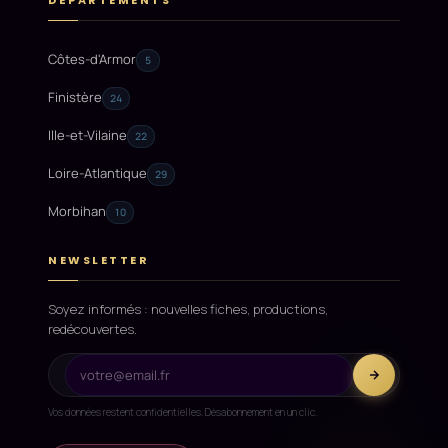
DÉPARTEMENTS
Côtes-d'Armor
5
Finistère
24
Ille-et-Vilaine
22
Loire-Atlantique
29
Morbihan
10
NEWSLETTER
Soyez informés : nouvelles fiches, productions,
redécouvertes.
Vos données restent confidentielles. Désabonnement en un clic.