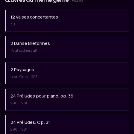
· Piano
12 Valses concertantes
30
2 Danse Bretonnes
Paul Ladmirault
2 Paysages
Jean Cras · 1917
24 Préludes pour piano, op. 36
290 · 1980
24 Préludes, Op. 31
290 · 1981