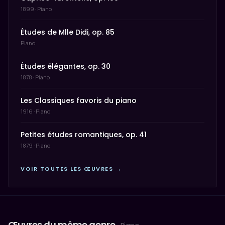
1899 · Piano
Études de Mlle Didi, op. 85
Piano
Études élégantes, op. 30
1878 · Piano
Les Classiques favoris du piano
1916 · Piano
Petites études romantiques, op. 41
1879 · Piano
VOIR TOUTES LES ŒUVRES →
Œuvres du même genre