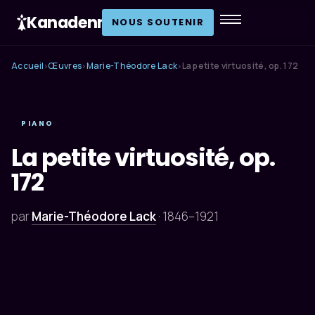
Kanadenn
.
NOUS SOUTENIR
Accueil
Œuvres
Marie-Théodore Lack
La petite virtuosité, op. 172
›
›
›
PIANO
La petite virtuosité, op.
172
par
Marie-Théodore Lack
·
1846–1921