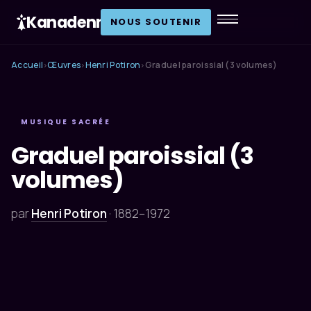
Kanadenn
.
NOUS SOUTENIR
Accueil
Œuvres
Henri Potiron
Graduel paroissial (3 volumes)
›
›
›
MUSIQUE SACRÉE
Graduel paroissial (3
volumes)
par
Henri Potiron
·
1882–1972