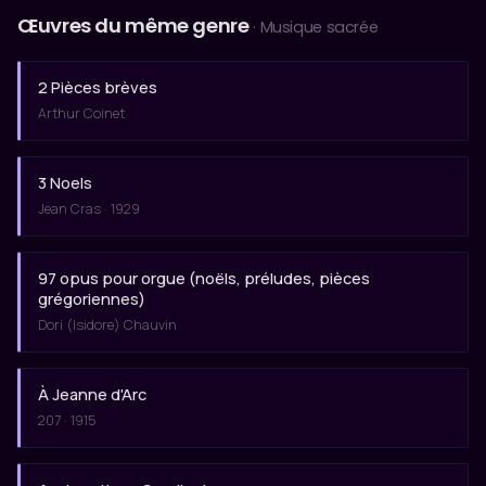
Œuvres du même genre
· Musique sacrée
2 Pièces brèves
Arthur Coinet
3 Noels
Jean Cras · 1929
97 opus pour orgue (noëls, préludes, pièces
grégoriennes)
Dori (Isidore) Chauvin
À Jeanne d'Arc
207 · 1915