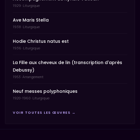
1929 · Liturgique
Ave Maris Stella
1938 · Liturgique
Hodie Christus natus est
1936 · Liturgique
La Fille aux cheveux de lin (transcription d'après
Debussy)
1953 · Arrangement
Neuf messes polyphoniques
1920-1960 · Liturgique
VOIR TOUTES LES ŒUVRES →