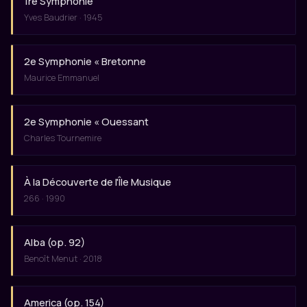
1re Symphonie
Yves Baudrier · 1945
2e Symphonie « Bretonne
Maurice Emmanuel
2e Symphonie « Ouessant
Charles Tournemire
À la Découverte de l'Île Musique
266 · 1990
Alba (op. 92)
Benoît Menut · 2018
America (op. 154)