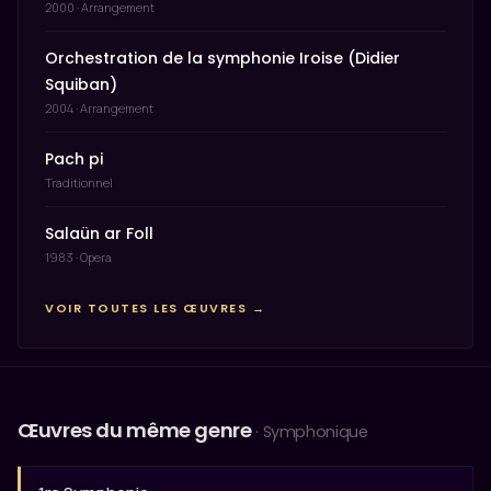
2000 · Arrangement
Orchestration de la symphonie Iroise (Didier
Squiban)
2004 · Arrangement
Pach pi
Traditionnel
Salaün ar Foll
1983 · Opera
VOIR TOUTES LES ŒUVRES →
Œuvres du même genre
· Symphonique