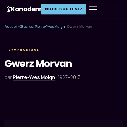
Kanadenn
.
NOUS SOUTENIR
Accueil
Œuvres
Pierre-Yves Moign
Gwerz Morvan
›
›
›
SYMPHONIQUE
Gwerz Morvan
par
Pierre-Yves Moign
·
1927–2013