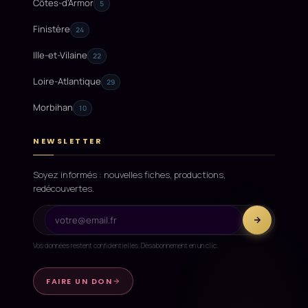
Côtes-d'Armor
5
Finistère
24
Ille-et-Vilaine
22
Loire-Atlantique
29
Morbihan
10
NEWSLETTER
Soyez informés : nouvelles fiches, productions,
redécouvertes.
Vos données restent confidentielles. Désabonnement en un clic.
FAIRE UN DON