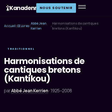
Kanadenn
.
NOUS SOUTENIR
Abbé Jean
Harmonisations de cantiques
Accueil
Œuvres
›
›
›
Kerrien
bretons (Kantikou)
TRADITIONNEL
Harmonisations de
cantiques bretons
(Kantikou)
par
Abbé Jean Kerrien
·
1925–2008