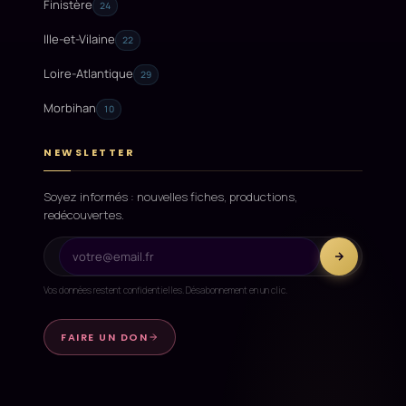
Finistère
24
Ille-et-Vilaine
22
Loire-Atlantique
29
Morbihan
10
NEWSLETTER
Soyez informés : nouvelles fiches, productions,
redécouvertes.
Vos données restent confidentielles. Désabonnement en un clic.
FAIRE UN DON