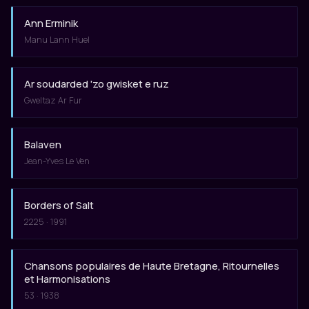
Ann Erminik
Manu Lann Huel
Ar soudarded 'zo gwisket e ruz
Gweltaz Ar Fur
Balaven
Jean-Yves Le Ven
Borders of Salt
2225 · 1991
Chansons populaires de Haute Bretagne, Ritournelles
et Harmonisations
53 · 1938