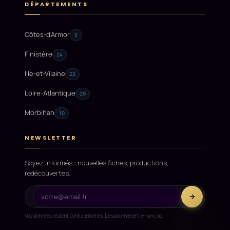
DÉPARTEMENTS
Côtes-d'Armor
5
Finistère
24
Ille-et-Vilaine
22
Loire-Atlantique
29
Morbihan
10
NEWSLETTER
Soyez informés : nouvelles fiches, productions,
redécouvertes.
Vos données restent confidentielles. Désabonnement en un clic.