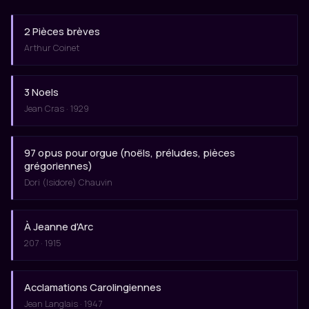
2 Pièces brèves
Arthur Coinet
3 Noels
Jean Cras · 1929
97 opus pour orgue (noëls, préludes, pièces
grégoriennes)
Dori (Isidore) Chauvin
À Jeanne d'Arc
207 · 1915
Acclamations Carolingiennes
Jean Langlais · 1947