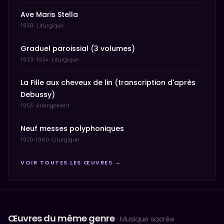
Ave Maris Stella
1938 · Liturgique
Graduel paroissial (3 volumes)
1933-1934 · Liturgique
La Fille aux cheveux de lin (transcription d'après
Debussy)
1953 · Arrangement
Neuf messes polyphoniques
1920-1960 · Liturgique
VOIR TOUTES LES ŒUVRES →
Œuvres du même genre
· Musique sacrée