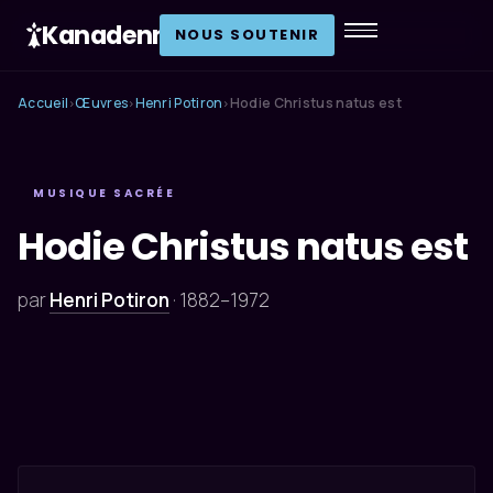
Kanadenn
.
NOUS SOUTENIR
Accueil
Œuvres
Henri Potiron
Hodie Christus natus est
›
›
›
MUSIQUE SACRÉE
Hodie Christus natus est
par
Henri Potiron
·
1882–1972