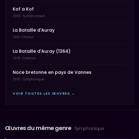
Kof a Kof
2002 · Symphonique
La Bataille d'Auray
1981 · Choeur
La Bataille d'Auray (1364)
1978 · Création
Noce bretonne en pays de Vannes
1997 · Symphonique
VOIR TOUTES LES ŒUVRES →
Œuvres du même genre
· Symphonique