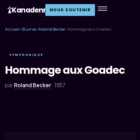
Kanadenn
.
NOUS SOUTENIR
Accueil
Œuvres
Roland Becker
Hommage aux Goadec
›
›
›
SYMPHONIQUE
Hommage aux Goadec
par
Roland Becker
·
1957