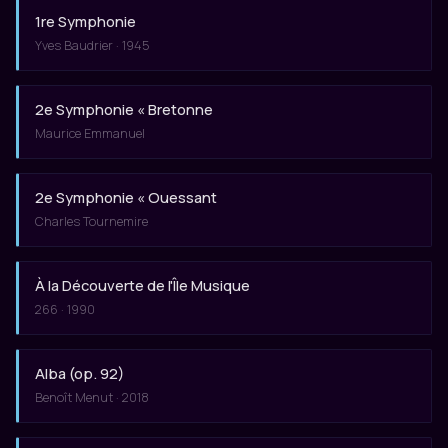
1re Symphonie
Yves Baudrier · 1945
2e Symphonie « Bretonne
Maurice Emmanuel
2e Symphonie « Ouessant
Charles Tournemire
À la Découverte de l'Île Musique
266 · 1990
Alba (op. 92)
Benoît Menut · 2018