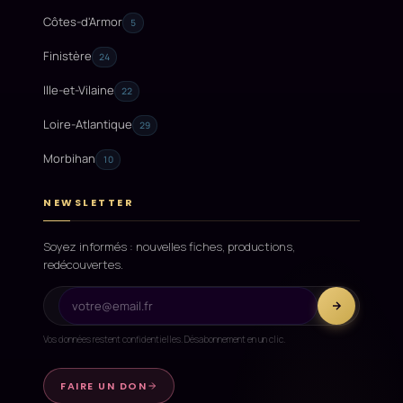
Côtes-d'Armor
5
Finistère
24
Ille-et-Vilaine
22
Loire-Atlantique
29
Morbihan
10
NEWSLETTER
Soyez informés : nouvelles fiches, productions,
redécouvertes.
Vos données restent confidentielles. Désabonnement en un clic.
FAIRE UN DON